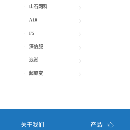
山石网科
A10
F5
深信服
浪潮
超聚变
关于我们
产品中心