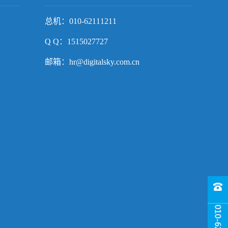
总机：010-62111211
Q Q：1515027727
邮箱：hr@digitalsky.com.cn